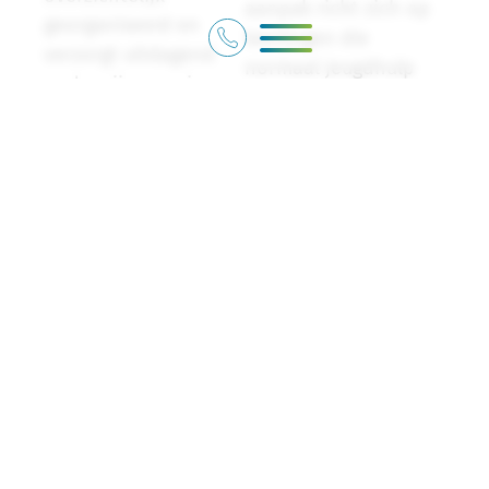
aanpak richt zich op
georganiseerd en
leerlingen die
verzorgt uitdagend
normaal jeugdhulp
onderwijs aan circa
zouden ontvangen
165 leerlingen.
middels een indicatie.
Leerlingen krijgen de
Door een betere
theorielessen in vaste
verbinding tussen
stamgroepen en
onderwijs en
hebben allen een
jeugdhulp willen we
eigen mentor.
voorkomen dat
Praktijklessen staan,
jeugdigen vastlopen
na een uitgebreide
in het onderwijs
oriëntatie op alle
en/of dreigen uit te
aangeboden
vallen.
sectoren, in het teken
van de uiteindelijke
Dit betekent dat we
sectorkeuze. Naast
voor jeugdhulp voor