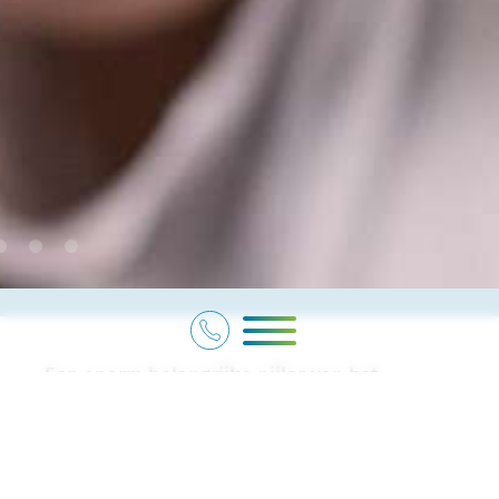
Een enorm belangrijke pijler van het
Máximacollege is de gedragsverwachting
Vertrouwen. Vanuit een positieve houding
treden we elkaar tegemoet. Vertrouwen
vanuit leerlingen en ouders in de school is