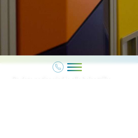
Op deze pagina vind je alle belangrijke
downloads die je nodig hebt voor school.
Voor zowel leerlingen als ouders.
Schoolgids
Schoolkalender
Schoolvakanties