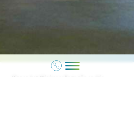
Binnen het Máximacollege zijn er drie
verschillende soorten uitstroomrichtingen;
AGB:
Arbeidsgericht met begeleiding
AG:
Arbeidsgericht
AGL:
Arbeidsgericht met leren.
Vanaf leerjaar 1 wordt er in het